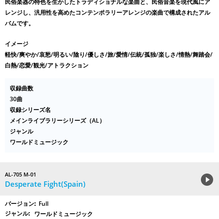
民俗楽器の特色を生かしたトラディショナルな楽曲と、民俗音楽を現代風にア
レンジし、汎用性を高めたコンテンポラリーアレンジの楽曲で構成されたアル
バムです。
イメージ
軽快/爽やか/哀愁/明るい/陰り/優しさ/旅/愛情/伝統/孤独/楽しさ/情熱/舞踏会/
白熱/恋愛/観光/アトラクション
収録曲数
30曲
収録シリーズ名
メインライブラリーシリーズ（AL）
ジャンル
ワールドミュージック
AL-705 M-01
Desperate Fight(Spain)
Full
ワールドミュージック