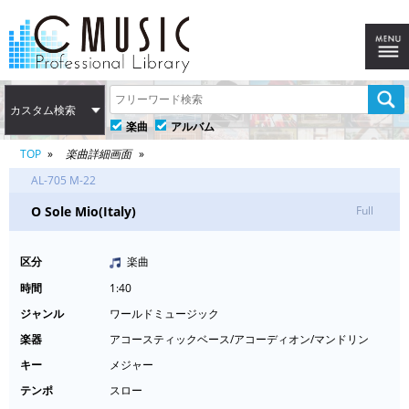
カスタム検索
楽曲
アルバム
TOP
楽曲詳細画面
AL-705 M-22
O Sole Mio(Italy)
Full
区分
楽曲
時間
1:40
ジャンル
ワールドミュージック
楽器
アコースティックベース/アコーディオン/マンドリン
キー
メジャー
テンポ
スロー