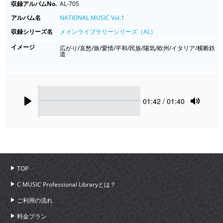
収録アルバムNo.
AL-705
アルバム名
NATIONAL MUSIC Vol.1
収録シリーズ名
メインライブラリーシリーズ（AL）
イメージ
広がり/哀愁/旅/愛情/平和/民族/陽気/欧州/イタリア/横断鉄
道
Seek
Current
01:42
/ 01:40
time
Play
Toggle
Mute
TOP
C MUSIC Professional Libraryとは？
ご利用の流れ
料金プラン