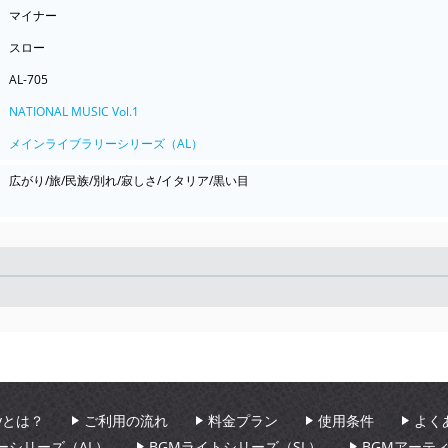
マイナー
スロー
AL-705
NATIONAL MUSIC Vol.1
メインライブラリーシリーズ（AL）
広がり/旅/民族/別れ/寂しさ/イタリア/黒い目
Seek
aryとは？
ご利用の流れ
料金プラン
使用条件
よく
ーシリーズ（AL）
BGMライトシリーズ（SL）
BGMアーテ