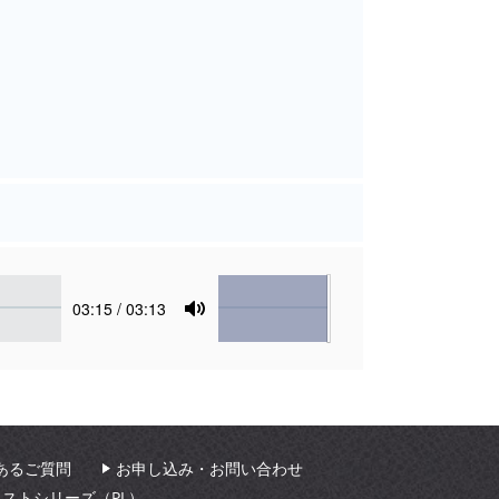
Volume
Current
03:15
/ 03:13
time
Toggle
Mute
あるご質問
お申し込み・お問い合わせ
ィストシリーズ（PL）