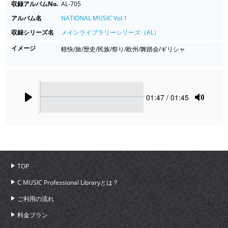
収録アルバムNo.
AL-705
アルバム名
NATIONAL MUSIC Vol.1
収録シリーズ名
メインライブラリーシリーズ（AL）
イメージ
軽快/旅/歴史/民族/祭り/欧州/舞踏会/ギリシャ
Seek
Current
01:47
/ 01:45
time
Play
Toggle
Mute
TOP
C MUSIC Professional Libraryとは？
ご利用の流れ
料金プラン