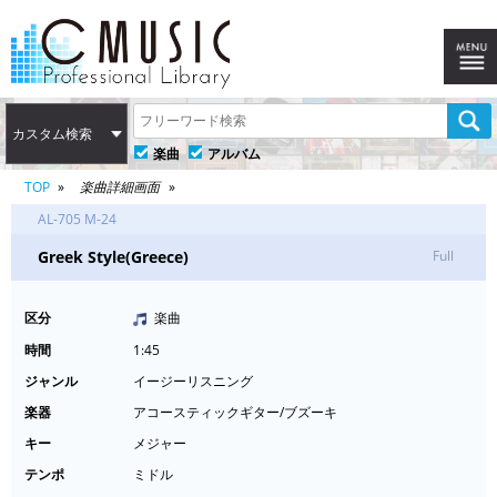
カスタム検索
楽曲
アルバム
TOP
楽曲詳細画面
AL-705 M-24
Greek Style(Greece)
Full
区分
楽曲
時間
1:45
ジャンル
イージーリスニング
楽器
アコースティックギター/ブズーキ
キー
メジャー
テンポ
ミドル