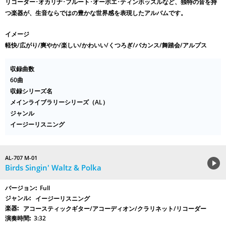
リコーダー･オカリナ･フルート･オーボエ･ティンホッスルなど、独特の音を持
つ楽器が、生音ならではの豊かな世界感を表現したアルバムです。
イメージ
軽快/広がり/爽やか/楽しい/かわいい/くつろぎ/バカンス/舞踏会/アルプス
収録曲数
60曲
収録シリーズ名
メインライブラリーシリーズ（AL）
ジャンル
イージーリスニング
AL-707 M-01
Birds Singin' Waltz & Polka
Full
イージーリスニング
アコースティックギター/アコーディオン/クラリネット/リコーダー
3:32