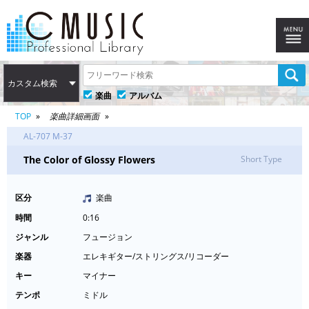
カスタム検索
楽曲
アルバム
TOP
楽曲詳細画面
AL-707 M-37
The Color of Glossy Flowers
Short Type
区分
楽曲
時間
0:16
ジャンル
フュージョン
楽器
エレキギター/ストリングス/リコーダー
キー
マイナー
テンポ
ミドル