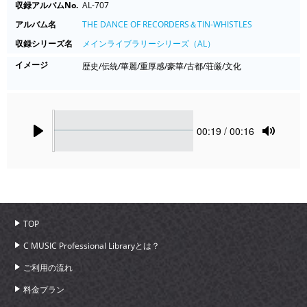
収録アルバムNo.
AL-707
アルバム名
THE DANCE OF RECORDERS＆TIN-WHISTLES
収録シリーズ名
メインライブラリーシリーズ（AL）
イメージ
歴史/伝統/華麗/重厚感/豪華/古都/荘厳/文化
Seek
Current
00:19
/ 00:16
time
Play
Toggle
Mute
TOP
C MUSIC Professional Libraryとは？
ご利用の流れ
料金プラン