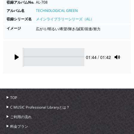
収録アルバムNo.
AL-708
アルバム名
TECHNOLOGICAL GREEN
収録シリーズ名
メインライブラリーシリーズ（AL）
イメージ
広がり/明るい/希望/輝き/誠実/前進/努力
Seek
Current
01:44
/ 01:42
time
Play
Toggle
Mute
TOP
C MUSIC Professional Libraryとは？
ご利用の流れ
料金プラン