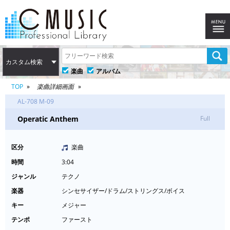
カスタム検索
楽曲
アルバム
TOP
楽曲詳細画面
AL-708 M-09
Operatic Anthem
Full
区分
楽曲
時間
3:04
ジャンル
テクノ
楽器
シンセサイザー/ドラム/ストリングス/ボイス
キー
メジャー
テンポ
ファースト