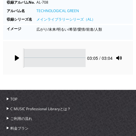
収録アルバムNo.
AL-708
アルバム名
TECHNOLOGICAL GREEN
収録シリーズ名
メインライブラリーシリーズ（AL）
イメージ
広がり/未来/明るい/希望/愛情/前進/人類
Seek
Current
03:05
/ 03:04
time
Play
Toggle
Mute
TOP
C MUSIC Professional Libraryとは？
ご利用の流れ
料金プラン