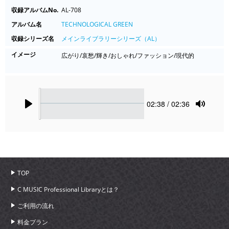
収録アルバムNo.
AL-708
アルバム名
TECHNOLOGICAL GREEN
収録シリーズ名
メインライブラリーシリーズ（AL）
イメージ
広がり/哀愁/輝き/おしゃれ/ファッション/現代的
Seek
Current
02:38
/ 02:36
time
Play
Toggle
Mute
TOP
C MUSIC Professional Libraryとは？
ご利用の流れ
料金プラン