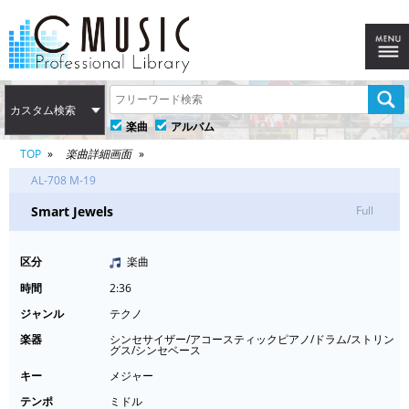
カスタム検索
楽曲
アルバム
TOP
楽曲詳細画面
AL-708 M-19
Smart Jewels
Full
区分
楽曲
時間
2:36
ジャンル
テクノ
楽器
シンセサイザー/アコースティックピアノ/ドラム/ストリン
グス/シンセベース
キー
メジャー
テンポ
ミドル