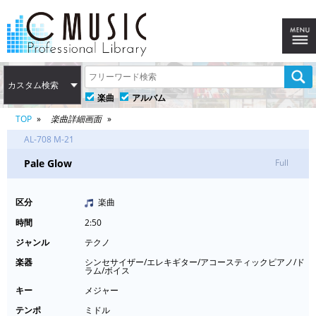
カスタム検索
楽曲
アルバム
TOP
楽曲詳細画面
AL-708 M-21
Pale Glow
Full
区分
楽曲
時間
2:50
ジャンル
テクノ
楽器
シンセサイザー/エレキギター/アコースティックピアノ/ド
ラム/ボイス
キー
メジャー
テンポ
ミドル