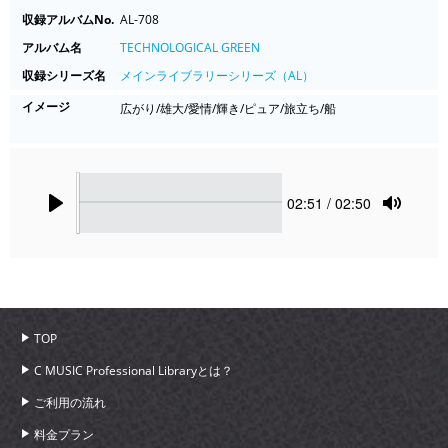
収録アルバムNo.
AL-708
アルバム名
TECHNOLOGICAL GREEN
収録シリーズ名
メインライブラリーシリーズ（AL）
イメージ
広がり/雄大/愛情/輝き/ピュア/旅立ち/船
Seek
Current
02:51
/ 02:50
time
Play
Toggle
Mute
TOP
C MUSIC Professional Libraryとは？
ご利用の流れ
料金プラン