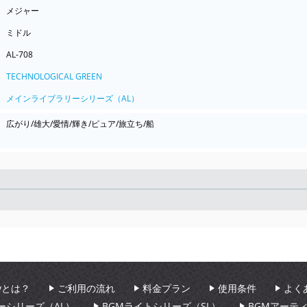
メジャー
ミドル
AL-708
TECHNOLOGICAL GREEN
メインライブラリーシリーズ（AL）
広がり/雄大/愛情/輝き/ピュア/旅立ち/船
Seek
aryとは？
ご利用の流れ
料金プラン
使用条件
よく
ーシリーズ（AL）
BGMライトシリーズ（SL）
BGMアーテ