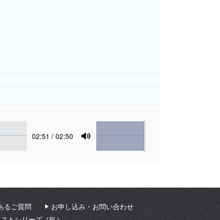
Volume
Current
02:51
/ 02:50
time
Toggle
Mute
あるご質問
お申し込み・お問い合わせ
ィストシリーズ（PL）