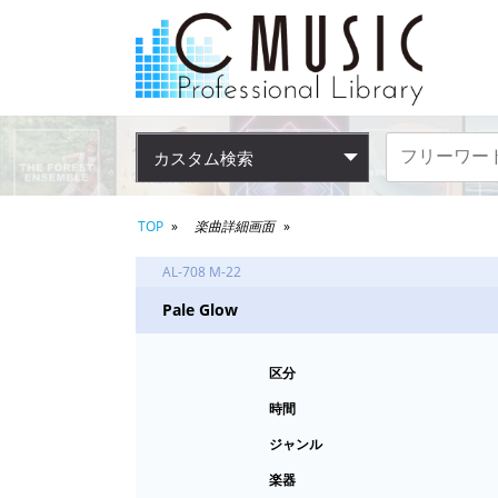
カスタム検索
TOP
楽曲詳細画面
AL-708 M-22
Pale Glow
区分
時間
ジャンル
楽器