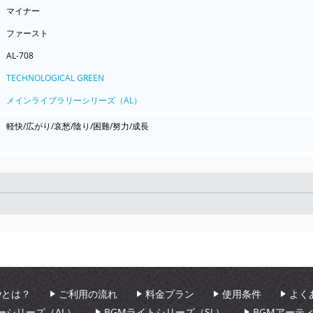
マイナー
ファースト
AL-708
TECHNOLOGICAL GREEN
メインライブラリーシリーズ（AL）
軽快/広がり/哀愁/陰り/困難/努力/成長
Seek
aryとは？
ご利用の流れ
料金プラン
使用条件
よく
ーシリーズ（AL）
BGMライトシリーズ（SL）
BGMアーテ