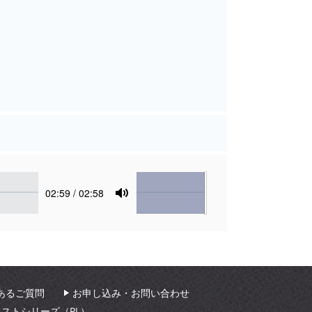
Volume
Current
02:59
/ 02:58
time
Toggle
Mute
あるご質問
お申し込み・お問い合わせ
ィストシリーズ（PL）