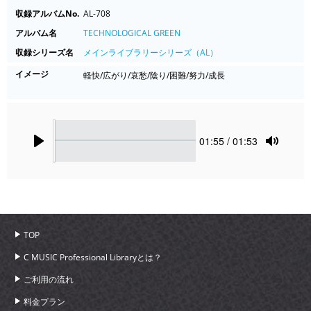
収録アルバムNo.
AL-708
アルバム名
TECHNOLOGICAL GREEN
収録シリーズ名
メインライブラリーシリーズ（AL）
イメージ
軽快/広がり/哀愁/陰り/困難/努力/成長
Seek
Current
01:55
/ 01:53
time
Play
Toggle
Mute
TOP
C MUSIC Professional Libraryとは？
ご利用の流れ
料金プラン