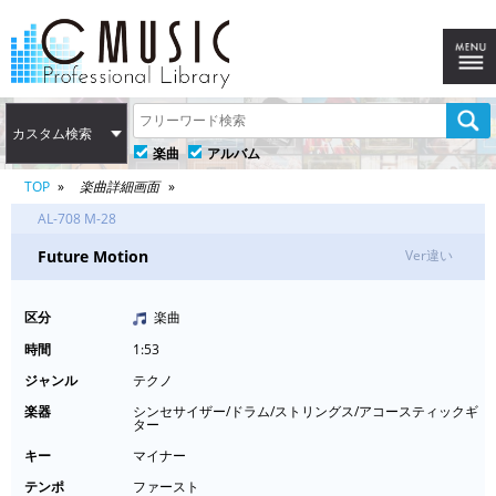
カスタム検索
楽曲
アルバム
TOP
楽曲詳細画面
AL-708 M-28
Future Motion
Ver違い
区分
楽曲
時間
1:53
ジャンル
テクノ
楽器
シンセサイザー/ドラム/ストリングス/アコースティックギ
ター
キー
マイナー
テンポ
ファースト