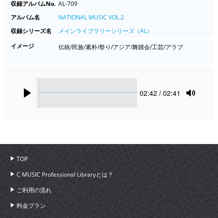
収録アルバムNo.
AL-709
アルバム名
NATIONAL MUSIC VOL.2
収録シリーズ名
メインライブラリーシリーズ（AL）
イメージ
伝統/民族/素朴/祭り/アジア/舞踏会/工芸/アラブ
Seek
Current
02:42
/ 02:41
time
Play
Toggle
Mute
TOP
C MUSIC Professional Libraryとは？
ご利用の流れ
料金プラン