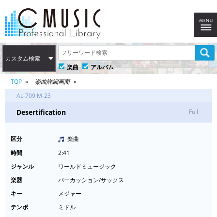
カスタム検索
楽曲
アルバム
TOP
楽曲詳細画面
AL-709 M-23
Desertification
Full
区分
楽曲
時間
2:41
ジャンル
ワールドミュージック
楽器
パーカッション/サックス
キー
メジャー
テンポ
ミドル