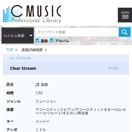
カスタム検索
楽曲
アルバム
TOP
楽曲詳細画面
AL-710 M-06
Clear Stream
Ver違い
区分
楽曲
時間
1:55
ジャンル
フュージョン
楽器
アコースティックピアノ/アコースティックギター/エレキ
ベース/フルート/オルガン/和太鼓
キー
メジャー
テンポ
ミドル