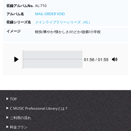
収録アルバムNo.
AL-710
アルバム名
MAIL-ORDER VOID
収録シリーズ名
メインライブラリーシリーズ（AL）
イメージ
軽快/爽やか/懐かしさ/のどか/故郷/小学校
Seek
Current
01:56
/ 01:55
time
Play
Toggle
Mute
TOP
C MUSIC Professional Libraryとは？
ご利用の流れ
料金プラン