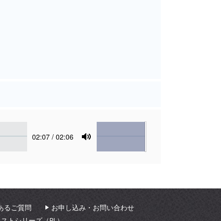
Volume
Current
02:07
/ 02:06
time
Toggle
Mute
あるご質問
お申し込み・お問い合わせ
ィストシリーズ（PL）