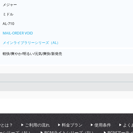
メジャー
ミドル
AL-710
MAIL-ORDER VOID
メインライブラリーシリーズ（AL）
軽快/爽やか/明るい/元気/爽快/新発売
Seek
aryとは？
ご利用の流れ
料金プラン
使用条件
よく
ーシリーズ（AL）
BGMライトシリーズ（SL）
BGMアーテ