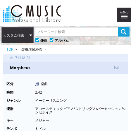
カスタム検索
楽曲
アルバム
TOP
楽曲詳細画面
AL-711 M-01
Morpheus
Full
区分
楽曲
時間
2:42
ジャンル
イージーリスニング
楽器
アコースティックピアノ/ストリングス/パーカッション/シ
ンセボイス
キー
メジャー
テンポ
ミドル