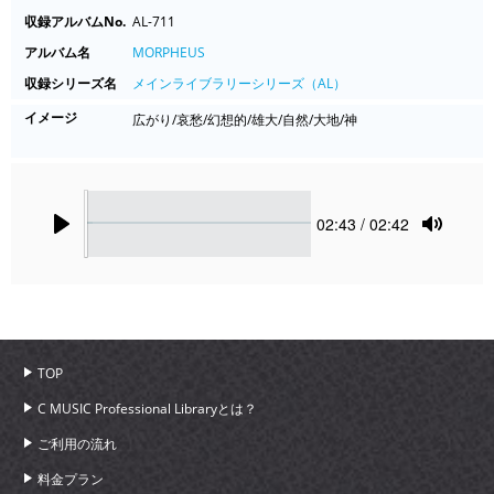
収録アルバムNo.
AL-711
アルバム名
MORPHEUS
収録シリーズ名
メインライブラリーシリーズ（AL）
イメージ
広がり/哀愁/幻想的/雄大/自然/大地/神
Seek
Current
02:43
/ 02:42
time
Play
Toggle
Mute
TOP
C MUSIC Professional Libraryとは？
ご利用の流れ
料金プラン