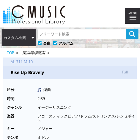
カスタム検索
楽曲
アルバム
TOP
楽曲詳細画面
AL-711 M-10
Rise Up Bravely
Full
区分
楽曲
時間
2:39
ジャンル
イージーリスニング
楽器
アコースティックピアノ/ドラム/ストリングス/シンセボイ
ス
キー
メジャー
テンポ
ミドル