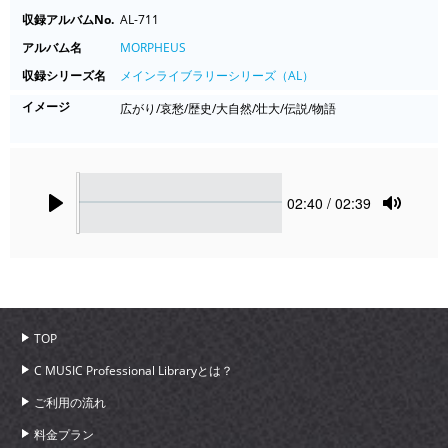
収録アルバムNo.
AL-711
アルバム名
MORPHEUS
収録シリーズ名
メインライブラリーシリーズ（AL）
イメージ
広がり/哀愁/歴史/大自然/壮大/伝説/物語
Seek
Current
02:40
/ 02:39
time
Play
Toggle
Mute
TOP
C MUSIC Professional Libraryとは？
ご利用の流れ
料金プラン