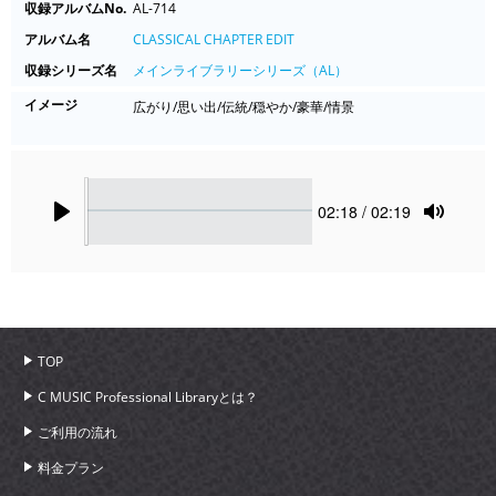
収録アルバムNo.
AL-714
アルバム名
CLASSICAL CHAPTER EDIT
収録シリーズ名
メインライブラリーシリーズ（AL）
イメージ
広がり/思い出/伝統/穏やか/豪華/情景
Seek
Current
02:18
/ 02:19
time
Play
Toggle
Mute
TOP
C MUSIC Professional Libraryとは？
ご利用の流れ
料金プラン