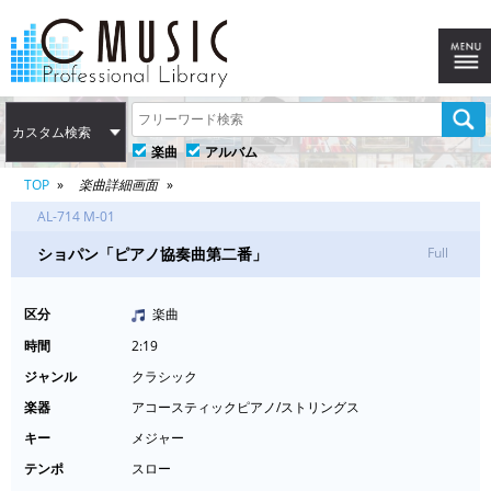
カスタム検索
楽曲
アルバム
TOP
楽曲詳細画面
AL-714 M-01
ショパン「ピアノ協奏曲第二番」
Full
区分
楽曲
時間
2:19
ジャンル
クラシック
楽器
アコースティックピアノ/ストリングス
キー
メジャー
テンポ
スロー