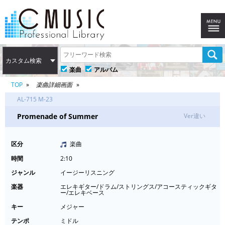
カスタム検索
楽曲
アルバム
TOP
楽曲詳細画面
AL-715 M-23
Promenade of Summer
Ver違い
区分
楽曲
時間
2:10
ジャンル
イージーリスニング
楽器
エレキギター/ドラム/ストリングス/アコースティックギタ
ー/エレキベース
キー
メジャー
テンポ
ミドル