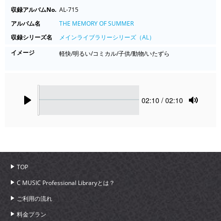
収録アルバムNo.
AL-715
アルバム名
THE MEMORY OF SUMMER
収録シリーズ名
メインライブラリーシリーズ（AL）
イメージ
軽快/明るい/コミカル/子供/動物/いたずら
Seek
Current
02:10
/ 02:10
time
Play
Toggle
Mute
TOP
C MUSIC Professional Libraryとは？
ご利用の流れ
料金プラン