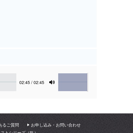
Volume
Current
02:45
/ 02:45
time
Toggle
Mute
あるご質問
お申し込み・お問い合わせ
ィストシリーズ（PL）