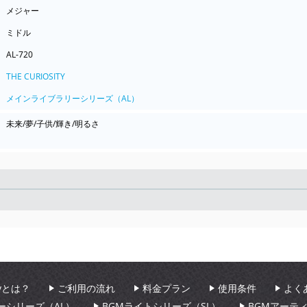
メジャー
ミドル
AL-720
THE CURIOSITY
メインライブラリーシリーズ（AL）
未来/夢/子供/輝き/明るさ
Seek
aryとは？
ご利用の流れ
料金プラン
使用条件
よく
ーシリーズ（AL）
BGMライトシリーズ（SL）
BGMアーテ