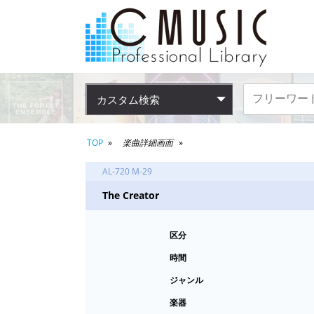
カスタム検索
TOP
楽曲詳細画面
AL-720 M-29
The Creator
区分
時間
ジャンル
楽器