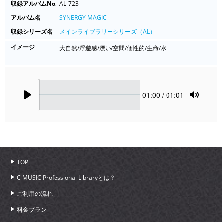
収録アルバムNo.
AL-723
アルバム名
SYNERGY MAGIC
収録シリーズ名
メインライブラリーシリーズ（AL）
イメージ
大自然/浮遊感/漂い/空間/個性的/生命/水
Seek
Current
01:00
/ 01:01
time
Play
Toggle
Mute
TOP
C MUSIC Professional Libraryとは？
ご利用の流れ
料金プラン