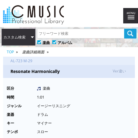
カスタム検索
楽曲
アルバム
TOP
楽曲詳細画面
AL-723 M-29
Resonate Harmonically
Ver違い
区分
楽曲
時間
1:01
ジャンル
イージーリスニング
楽器
ドラム
キー
マイナー
テンポ
スロー