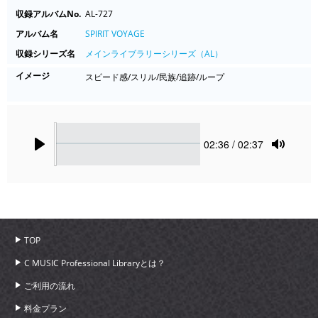
収録アルバムNo.
AL-727
アルバム名
SPIRIT VOYAGE
収録シリーズ名
メインライブラリーシリーズ（AL）
イメージ
スピード感/スリル/民族/追跡/ループ
Seek
Current
02:36
/ 02:37
time
Play
Toggle
Mute
TOP
C MUSIC Professional Libraryとは？
ご利用の流れ
料金プラン