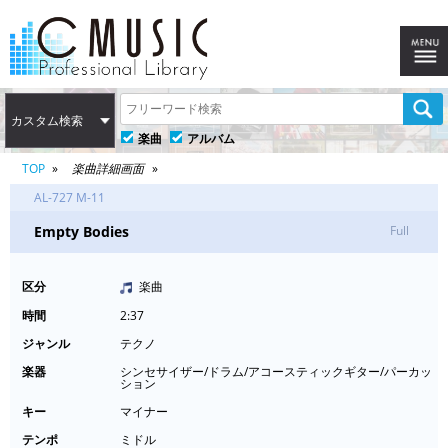
カスタム検索
楽曲
アルバム
TOP
楽曲詳細画面
AL-727 M-11
Empty Bodies
Full
区分
楽曲
時間
2:37
ジャンル
テクノ
楽器
シンセサイザー/ドラム/アコースティックギター/パーカッ
ション
キー
マイナー
テンポ
ミドル