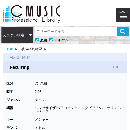
カスタム検索
楽曲
アルバム
TOP
楽曲詳細画面
AL-727 M-14
Recurring
Full
区分
楽曲
時間
2:03
ジャンル
テクノ
楽器
シンセサイザー/アコースティックピアノ/バイオリン/シン
セベース
キー
メジャー
テンポ
ミドル