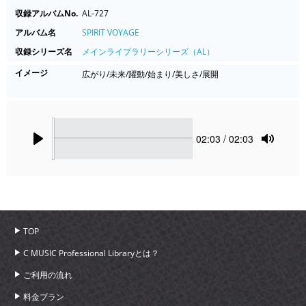
収録アルバムNo.
AL-727
アルバム名
SPIRIT VOYAGE
収録シリーズ名
メインライブラリーシリーズ（AL）
イメージ
広がり/未来/躍動/始まり/美しさ/展開
Seek
Current
02:03
/ 02:03
time
Play
Toggle
Mute
TOP
C MUSIC Professional Libraryとは？
ご利用の流れ
料金プラン