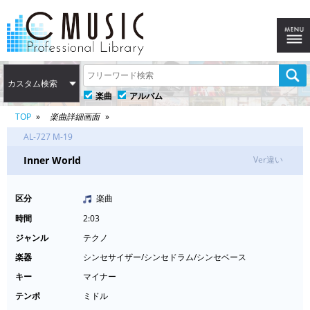
カスタム検索
楽曲
アルバム
TOP
楽曲詳細画面
AL-727 M-19
Inner World
Ver違い
区分
楽曲
時間
2:03
ジャンル
テクノ
楽器
シンセサイザー/シンセドラム/シンセベース
キー
マイナー
テンポ
ミドル