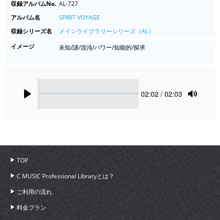
収録アルバムNo.
AL-727
アルバム名
SPIRIT VOYAGE
収録シリーズ名
メインライブラリーシリーズ（AL）
イメージ
未知/謎/混沌/パワー/知能的/探求
Seek
Current
02:02
/ 02:03
time
Play
Toggle
Mute
TOP
C MUSIC Professional Libraryとは？
ご利用の流れ
料金プラン