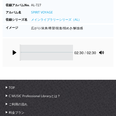
収録アルバムNo.
AL-727
アルバム名
SPIRIT VOYAGE
収録シリーズ名
メインライブラリーシリーズ（AL）
イメージ
広がり/未来/希望/前進/煌めき/解放感
Seek
Current
02:30
/ 02:30
time
Play
Toggle
Mute
TOP
C MUSIC Professional Libraryとは？
ご利用の流れ
料金プラン