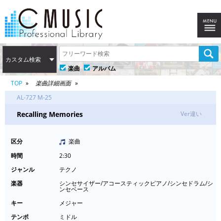
カスタム検索
楽曲
アルバム
TOP
楽曲詳細画面
AL-727 M-25
Recalling Memories
Ver違い
区分
楽曲
時間
2:30
ジャンル
テクノ
楽器
シンセサイザー/アコースティックピアノ/シンセドラム/シ
ンセベース
キー
メジャー
テンポ
ミドル