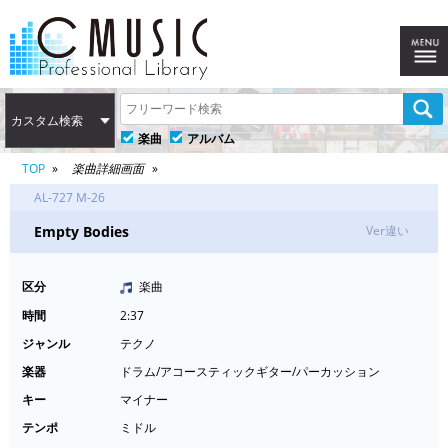
カスタム検索
楽曲
アルバム
TOP
楽曲詳細画面
AL-727 M-26
Empty Bodies
Ver違い
区分
楽曲
時間
2:37
ジャンル
テクノ
楽器
ドラム/アコースティックギター/パーカッション
キー
マイナー
テンポ
ミドル