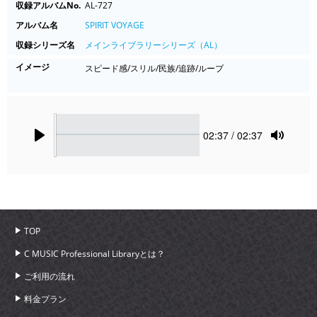
収録アルバムNo.
AL-727
アルバム名
SPIRIT VOYAGE
収録シリーズ名
メインライブラリーシリーズ（AL）
イメージ
スピード感/スリル/民族/追跡/ループ
Seek
Current
02:37
/ 02:37
time
Play
Toggle
Mute
TOP
C MUSIC Professional Libraryとは？
ご利用の流れ
料金プラン