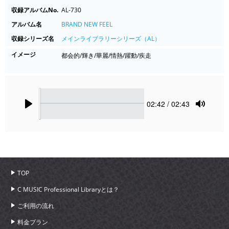
収録アルバムNo.
AL-730
アルバム名
BRAND NEW FEEL
収録シリーズ名
メインライブラリーシリーズ（AL）
イメージ
都会的/輝き/華麗/情熱/躍動/疾走
Seek
Current
02:42
/ 02:43
time
Play
Toggle
Mute
TOP
C MUSIC Professional Libraryとは？
ご利用の流れ
料金プラン