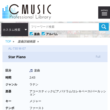
カスタム検索
楽曲
アルバム
TOP
楽曲詳細画面
AL-730 M-07
Star Piano
Full
区分
楽曲
時間
2:43
ジャンル
ラテン
楽器
アコースティックピアノ/ドラム/エレキベース/パーカッシ
ョン
キー
メジャー
テンポ
ファースト