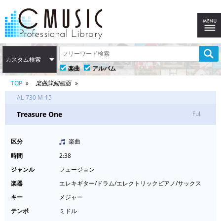
カスタム検索
楽曲
アルバム
TOP
楽曲詳細画面
AL-730 M-15
Treasure One
Full
区分
楽曲
時間
2:38
ジャンル
フュージョン
楽器
エレキギター/ドラム/エレクトリックピアノ/サックス
キー
メジャー
テンポ
ミドル