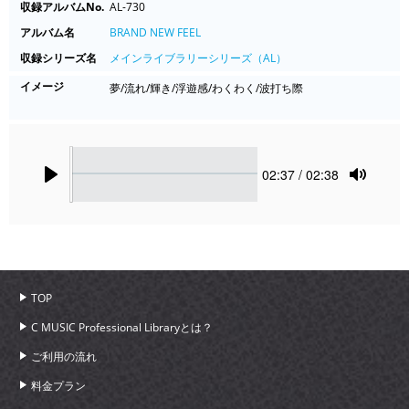
収録アルバムNo.
AL-730
アルバム名
BRAND NEW FEEL
収録シリーズ名
メインライブラリーシリーズ（AL）
イメージ
夢/流れ/輝き/浮遊感/わくわく/波打ち際
Seek
Current
02:37
/ 02:38
time
Play
Toggle
Mute
TOP
C MUSIC Professional Libraryとは？
ご利用の流れ
料金プラン