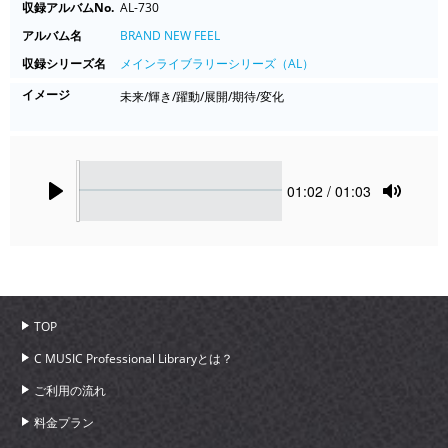
収録アルバムNo.
AL-730
アルバム名
BRAND NEW FEEL
収録シリーズ名
メインライブラリーシリーズ（AL）
イメージ
未来/輝き/躍動/展開/期待/変化
Seek
Current
01:02
/ 01:03
time
Play
Toggle
Mute
TOP
C MUSIC Professional Libraryとは？
ご利用の流れ
料金プラン