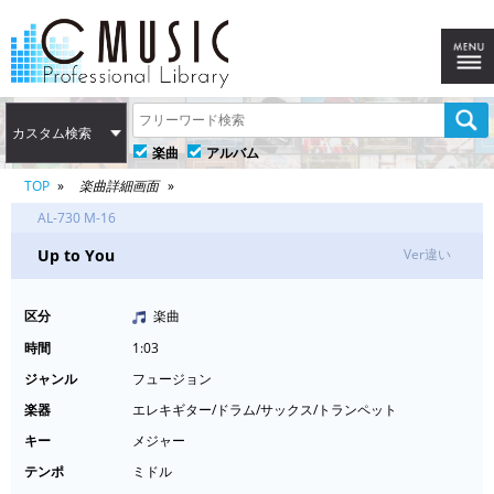
カスタム検索
楽曲
アルバム
TOP
楽曲詳細画面
AL-730 M-16
Up to You
Ver違い
区分
楽曲
時間
1:03
ジャンル
フュージョン
楽器
エレキギター/ドラム/サックス/トランペット
キー
メジャー
テンポ
ミドル