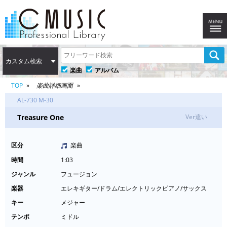
カスタム検索
楽曲
アルバム
TOP
楽曲詳細画面
AL-730 M-30
Treasure One
Ver違い
区分
楽曲
時間
1:03
ジャンル
フュージョン
楽器
エレキギター/ドラム/エレクトリックピアノ/サックス
キー
メジャー
テンポ
ミドル