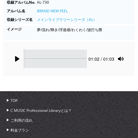
収録アルバムNo.
AL-730
アルバム名
BRAND NEW FEEL
収録シリーズ名
メインライブラリーシリーズ（AL）
イメージ
夢/流れ/輝き/浮遊感/わくわく/波打ち際
Seek
Current
01:02
/ 01:03
time
Play
Toggle
Mute
TOP
C MUSIC Professional Libraryとは？
ご利用の流れ
料金プラン