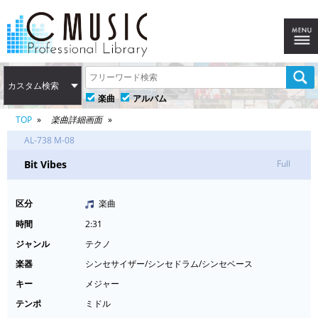
カスタム検索
楽曲
アルバム
TOP
楽曲詳細画面
AL-738 M-08
Bit Vibes
Full
区分
楽曲
時間
2:31
ジャンル
テクノ
楽器
シンセサイザー/シンセドラム/シンセベース
キー
メジャー
テンポ
ミドル