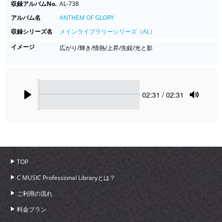
収録アルバムNo.
AL-738
アルバム名
ANTHEM OF GLORY
収録シリーズ名
メインライブラリーシリーズ（AL）
イメージ
広がり/輝き/情熱/上昇/先鋭/光と影
Seek
Current
02:31
/ 02:31
time
Play
Toggle
Mute
TOP
C MUSIC Professional Libraryとは？
ご利用の流れ
料金プラン