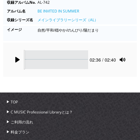
収録アルバムNo.
AL-742
アルバム名
BE INVITED IN SUMMER
収録シリーズ名
メインライブラリーシリーズ（AL）
イメージ
自然/平和/穏やか/のんびり/陽だまり
Seek
Current
02:36
/ 02:40
time
Play
Toggle
Mute
TOP
C MUSIC Professional Libraryとは？
ご利用の流れ
料金プラン