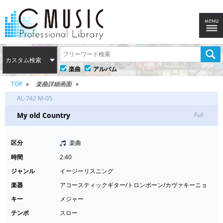
カスタム検索
楽曲
アルバム
TOP
楽曲詳細画面
AL-742 M-05
My old Country
Full
区分
楽曲
時間
2:40
ジャンル
イージーリスニング
楽器
アコースティックギター/トロンボーン/カヴァキーニョ
キー
メジャー
テンポ
スロー