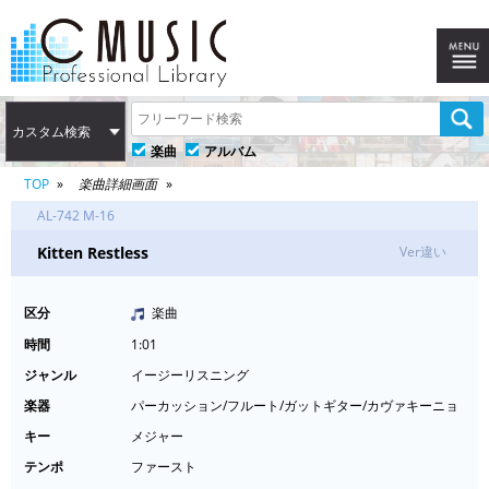
カスタム検索
楽曲
アルバム
TOP
楽曲詳細画面
AL-742 M-16
Kitten Restless
Ver違い
区分
楽曲
時間
1:01
ジャンル
イージーリスニング
楽器
パーカッション/フルート/ガットギター/カヴァキーニョ
キー
メジャー
テンポ
ファースト