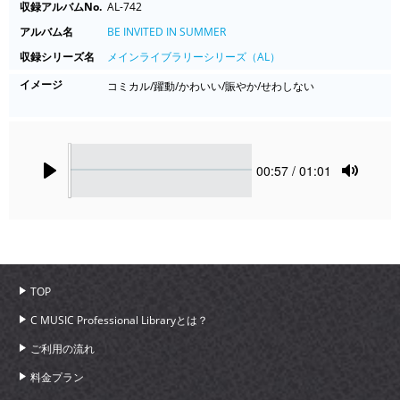
収録アルバムNo.
AL-742
アルバム名
BE INVITED IN SUMMER
収録シリーズ名
メインライブラリーシリーズ（AL）
イメージ
コミカル/躍動/かわいい/賑やか/せわしない
Seek
Current
00:57
/ 01:01
time
Play
Toggle
Mute
TOP
C MUSIC Professional Libraryとは？
ご利用の流れ
料金プラン