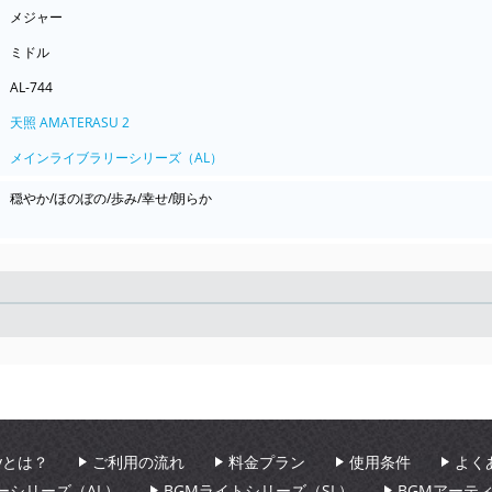
メジャー
ミドル
AL-744
天照 AMATERASU 2
メインライブラリーシリーズ（AL）
穏やか/ほのぼの/歩み/幸せ/朗らか
Seek
aryとは？
ご利用の流れ
料金プラン
使用条件
よく
ーシリーズ（AL）
BGMライトシリーズ（SL）
BGMアーテ