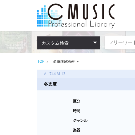
カスタム検索
TOP
楽曲詳細画面
AL-744 M-13
冬支度
区分
時間
ジャンル
楽器