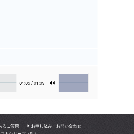
Volume
Current
01:05
/ 01:09
time
Toggle
Mute
あるご質問
お申し込み・お問い合わせ
ィストシリーズ（PL）