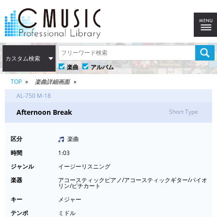
カスタム検索
楽曲
アルバム
TOP
楽曲詳細画面
AL-750 M-18
Afternoon Break
Short Type
区分
楽曲
時間
1:03
ジャンル
イージーリスニング
楽器
アコースティックピアノ/アコースティックギター/バイオ
リン/ピチカート
キー
メジャー
テンポ
ミドル