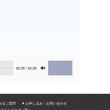
Volume
Current
02:35
/ 02:35
time
Toggle
Mute
あるご質問
お申し込み・お問い合わせ
ィストシリーズ（PL）