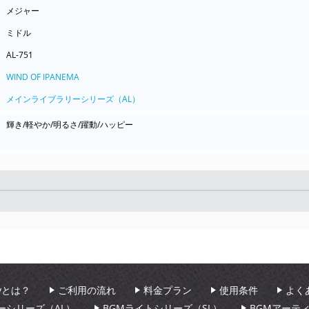
メジャー
ミドル
AL-751
WIND OF IPANEMA
メインライブラリーシリーズ（AL）
輝き/軽やか/明るさ/躍動/ハッピー
Seek
aryとは？
ご利用の流れ
料金プラン
使用条件
よく
ーシリーズ（AL）
BGMライトシリーズ（SL）
BGMアーテ