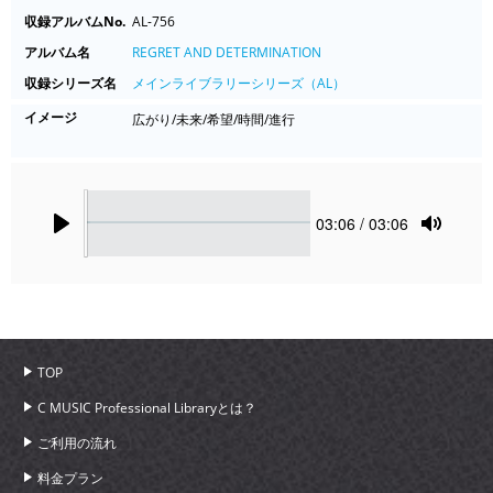
収録アルバムNo.
AL-756
アルバム名
REGRET AND DETERMINATION
収録シリーズ名
メインライブラリーシリーズ（AL）
イメージ
広がり/未来/希望/時間/進行
Seek
Current
03:06
/ 03:06
time
Play
Toggle
Mute
TOP
C MUSIC Professional Libraryとは？
ご利用の流れ
料金プラン