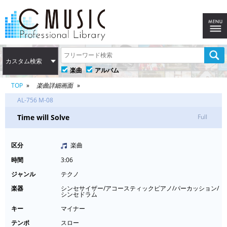
カスタム検索
楽曲
アルバム
TOP
楽曲詳細画面
AL-756 M-08
Time will Solve
Full
区分
楽曲
時間
3:06
ジャンル
テクノ
楽器
シンセサイザー/アコースティックピアノ/パーカッション/
シンセドラム
キー
マイナー
テンポ
スロー