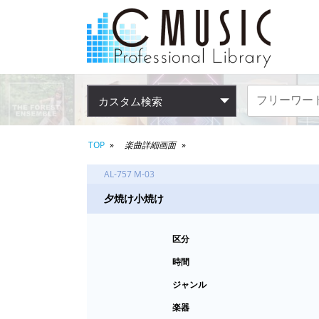
カスタム検索
TOP
楽曲詳細画面
AL-757 M-03
夕焼け小焼け
区分
時間
ジャンル
楽器