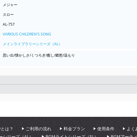
メジャー
スロー
AL-757
VARIOUS CHILDREN'S SONG
メインライブラリーシリーズ（AL）
思い出/懐かしさ/くつろぎ/癒し/郷愁/温もり
Seek
aryとは？
ご利用の流れ
料金プラン
使用条件
よく
ーシリーズ（AL）
BGMライトシリーズ（SL）
BGMアーテ