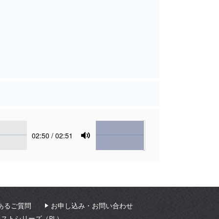
Volume
Current
02:50
/ 02:51
time
Toggle
Mute
あるご質問
お申し込み・お問い合わせ
ィストシリーズ（PL）