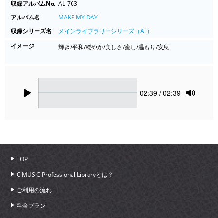
収録アルバムNo.
AL-763
アルバム名
MAKE MY DAY
収録シリーズ名
メインライブラリーシリーズ（AL）
イメージ
輝き/平和/穏やか/美しさ/癒し/温もり/安息
Seek
Current
02:39
/ 02:39
time
Play
Toggle
Mute
TOP
C MUSIC Professional Libraryとは？
ご利用の流れ
料金プラン