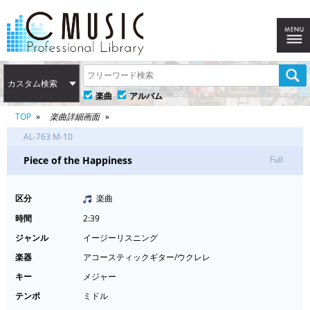
カスタム検索
楽曲
アルバム
TOP
楽曲詳細画面
AL-763 M-10
Piece of the Happiness
Full
区分
楽曲
時間
2:39
ジャンル
イージーリスニング
楽器
アコースティックギター/ウクレレ
キー
メジャー
テンポ
ミドル