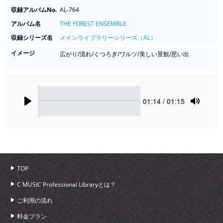
収録アルバムNo.
AL-764
アルバム名
THE FOREST ENSEMBLE
収録シリーズ名
メインライブラリーシリーズ（AL）
イメージ
広がり/流れ/くつろぎ/ワルツ/美しい景観/思い出
Seek
Current
01:14
/ 01:15
time
Play
Toggle
Mute
TOP
C MUSIC Professional Libraryとは？
ご利用の流れ
料金プラン