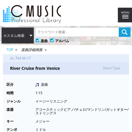
カスタム検索
楽曲
アルバム
TOP
楽曲詳細画面
AL-764 M-17
River Cruise from Venice
Short Type
区分
楽曲
時間
1:15
ジャンル
イージーリスニング
楽器
アコースティックピアノ/チェロ/マンドリン/ガットギター/
ストリングス
キー
メジャー
テンポ
ミドル