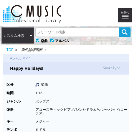
カスタム検索
楽曲
アルバム
TOP
楽曲詳細画面
AL-765 M-11
Happy Holidays!
Short Type
区分
楽曲
時間
1:16
ジャンル
ポップス
楽器
アコースティックピアノ/シンセドラム/シンセパッド/コー
ラス
キー
メジャー
テンポ
ミドル