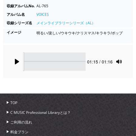
収録アルバムNo.
AL-765
アルバム名
VOICES
収録シリーズ名
メインライブラリーシリーズ（AL）
イメージ
明るい/楽しい/ウキウキ/クリスマス/キラキラ/ポップ
Seek
Current
01:15
/ 01:16
time
Play
Toggle
Mute
TOP
C MUSIC Professional Libraryとは？
ご利用の流れ
料金プラン