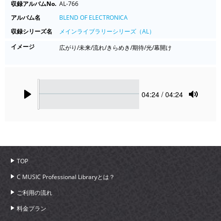
収録アルバムNo.
AL-766
アルバム名
BLEND OF ELECTRONICA
収録シリーズ名
メインライブラリーシリーズ（AL）
イメージ
広がり/未来/流れ/きらめき/期待/光/幕開け
Seek
Current
04:24
/ 04:24
time
Play
Toggle
Mute
TOP
C MUSIC Professional Libraryとは？
ご利用の流れ
料金プラン