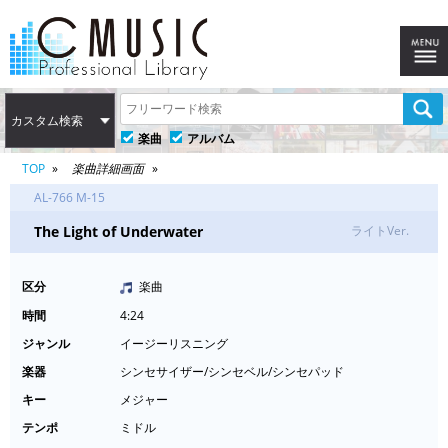
カスタム検索
楽曲
アルバム
TOP
楽曲詳細画面
AL-766 M-15
The Light of Underwater
ライトVer.
区分
楽曲
時間
4:24
ジャンル
イージーリスニング
楽器
シンセサイザー/シンセベル/シンセパッド
キー
メジャー
テンポ
ミドル