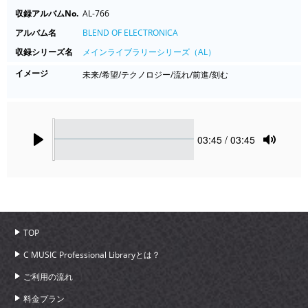
収録アルバムNo.
AL-766
アルバム名
BLEND OF ELECTRONICA
収録シリーズ名
メインライブラリーシリーズ（AL）
イメージ
未来/希望/テクノロジー/流れ/前進/刻む
Seek
Current
03:45
/ 03:45
time
Play
Toggle
Mute
TOP
C MUSIC Professional Libraryとは？
ご利用の流れ
料金プラン