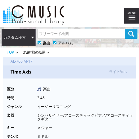
カスタム検索
楽曲
アルバム
TOP
楽曲詳細画面
AL-766 M-17
Time Axis
ライトVer.
区分
楽曲
時間
3:45
ジャンル
イージーリスニング
楽器
シンセサイザー/アコースティックピアノ/アコースティッ
クギター
キー
メジャー
テンポ
ミドル