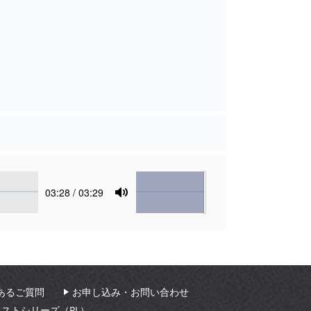
Volume
Current
03:28
/ 03:29
time
Toggle
Mute
あるご質問
お申し込み・お問い合わせ
ィストシリーズ（PL）