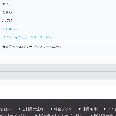
マイナー
ミドル
AL-767
NU DISCO
メインライブラリーシリーズ（AL）
都会的/クール/ダンサブル/スマート/ネオン
Seek
aryとは？
ご利用の流れ
料金プラン
使用条件
よく
ーシリーズ（AL）
BGMライトシリーズ（SL）
BGMアーテ