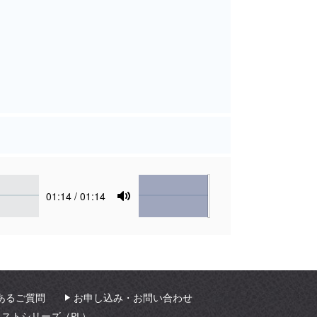
Volume
Current
01:14
/ 01:14
time
Toggle
Mute
あるご質問
お申し込み・お問い合わせ
ィストシリーズ（PL）