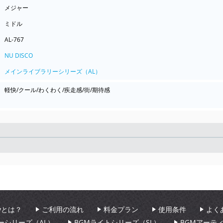
メジャー
ミドル
AL-767
NU DISCO
メインライブラリーシリーズ（AL）
軽快/クール/わくわく/疾走感/街/期待感
Seek
aryとは？
ご利用の流れ
料金プラン
使用条件
よく
ーシリーズ（AL）
BGMライトシリーズ（SL）
BGMアーテ