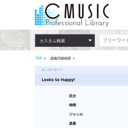
カスタム検索
TOP
楽曲詳細画面
AL-767 M-11
Looks So Happy!
区分
時間
ジャンル
楽器