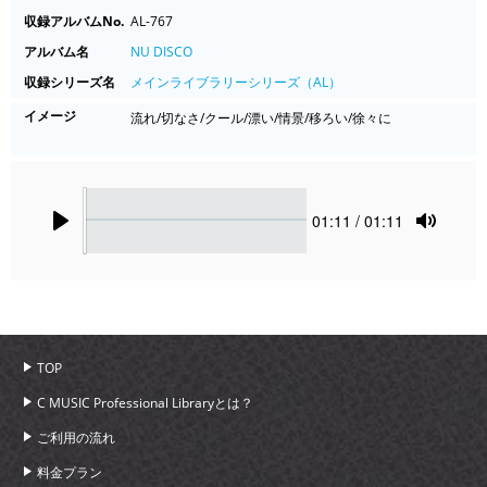
収録アルバムNo.
AL-767
アルバム名
NU DISCO
収録シリーズ名
メインライブラリーシリーズ（AL）
イメージ
流れ/切なさ/クール/漂い/情景/移ろい/徐々に
Seek
Current
01:11
/ 01:11
time
Play
Toggle
Mute
TOP
C MUSIC Professional Libraryとは？
ご利用の流れ
料金プラン