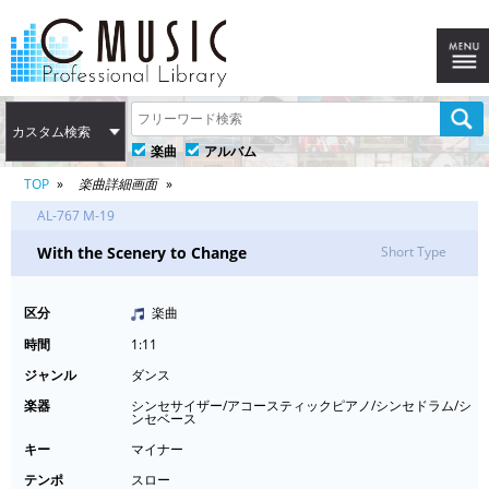
カスタム検索
楽曲
アルバム
TOP
楽曲詳細画面
AL-767 M-19
With the Scenery to Change
Short Type
区分
楽曲
時間
1:11
ジャンル
ダンス
楽器
シンセサイザー/アコースティックピアノ/シンセドラム/シ
ンセベース
キー
マイナー
テンポ
スロー