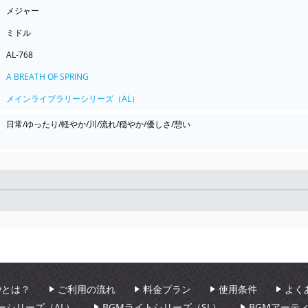
メジャー
ミドル
AL-768
A BREATH OF SPRING
メインライブラリーシリーズ（AL）
日常/ゆったり/軽やか/川/流れ/穏やか/優しさ/憩い
Seek
aryとは？
ご利用の流れ
料金プラン
使用条件
よく
ーシリーズ（AL）
BGMライトシリーズ（SL）
BGMアーテ