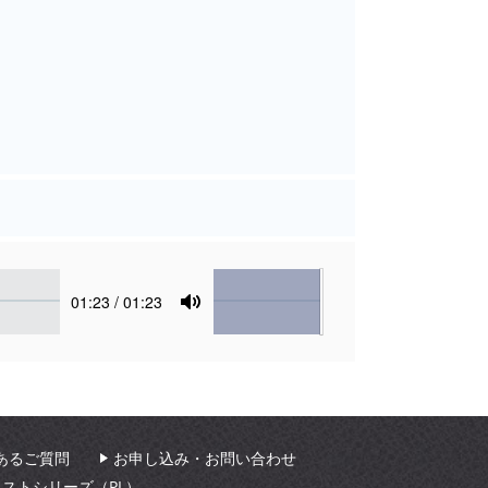
Volume
Current
01:23
/ 01:23
time
Toggle
Mute
あるご質問
お申し込み・お問い合わせ
ィストシリーズ（PL）