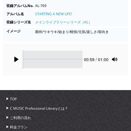
収録アルバムNo.
AL-769
アルバム名
STARTING A NEW LIFE!
収録シリーズ名
メインライブラリーシリーズ（AL）
イメージ
期待/ウキウキ/始まり/軽快/元気/楽しさ/前向き
Seek
Current
00:59
/ 01:00
time
Play
Toggle
Mute
TOP
C MUSIC Professional Libraryとは？
ご利用の流れ
料金プラン