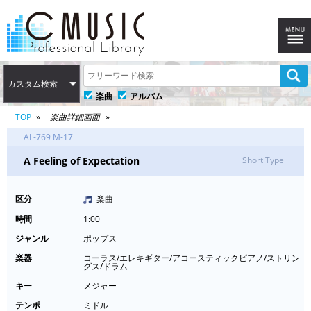
カスタム検索
楽曲
アルバム
TOP
楽曲詳細画面
AL-769 M-17
A Feeling of Expectation
Short Type
区分
楽曲
時間
1:00
ジャンル
ポップス
楽器
コーラス/エレキギター/アコースティックピアノ/ストリン
グス/ドラム
キー
メジャー
テンポ
ミドル