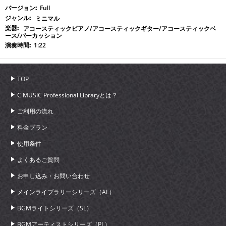
Full
ミニマル
アコースティックピアノ/アコースティックギター/アコースティックベ
ース/パーカッション
1:22
TOP
C MUSIC Professional Libraryとは？
ご利用の流れ
料金プラン
使用条件
よくあるご質問
お申し込み・お問い合わせ
メインライブラリーシリーズ（AL）
BGMライトシリーズ（SL）
BGMアーティストシリーズ（PL）